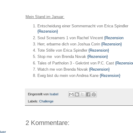
Mein Stand im Januar:
Entscheidung einer Sommernacht von Erica Spindler
{Rezension}
Soul Screamers 1 von Rachel Vincent
{Rezension
Herr, erbarme dich von Joshua Corin
{Rezension}
Tote Stille von Erica Spindler
{Rezension}
Stop me von Brenda Novak
{Rezension}
Tales of Partholon 3 - Gekrönt von P.C. Cast
{Rezensio
Watch me von Brenda Novak
{Rezension}
Ewig bist du mein von Andrea Kane
{Rezension}
Eingestellt von
Isabel
Labels:
Challenge
2 Kommentare:
iver