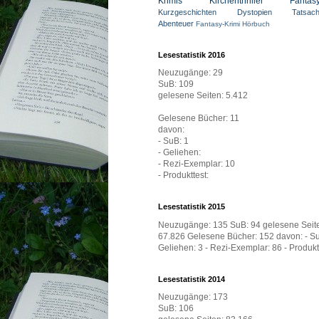
Krimis
Kirchenthriller
Fantasy
Kurzgeschichten
Dystopien
Tatsac
Abenteuer
Fantasy-Krimi
Hörbuch
Lesestatistik 2016
Neuzugänge: 29
SuB: 109
gelesene Seiten: 5.412
Gelesene Bücher: 11
davon:
- SuB: 1
- Geliehen:
- Rezi-Exemplar: 10
- Produkttest:
Lesestatistik 2015
Neuzugänge: 135 SuB: 94 gelesene Seit
67.826 Gelesene Bücher: 152 davon: - Su
Geliehen: 3 - Rezi-Exemplar: 86 - Produktt
Lesestatistik 2014
Neuzugänge: 173
SuB: 106