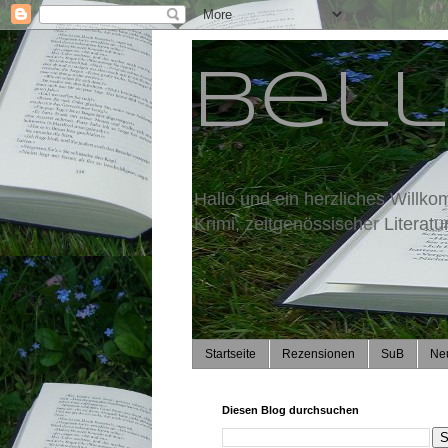
Bell
Hallo und ein herzliches Willko
Krimi, zeitgenössischer Literat
Startseite
Rezensionen
SuB
Ne
Diesen Blog durchsuchen