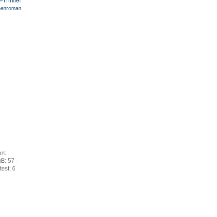
-Thriller
henroman
en:
B: 57 -
est: 6