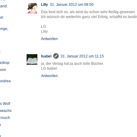
Lilly
31. Januar 2012 um 08:50
tand:
Das liest sich so, als seist du schon sehr fleißig gewesen. 
Ich wünsch dir weiterhin ganz viel Erfolg, schaffst es besti
nd:
LG
enge,
Lilly
Antworten
:
Isabel
31. Januar 2012 um 11:15
astrup
ja, der Verlag hat ja auch tolle Bücher.
LG Isabel
 von
Antworten
 Andrea
s Wolf
uwachs
Crouch
n
n