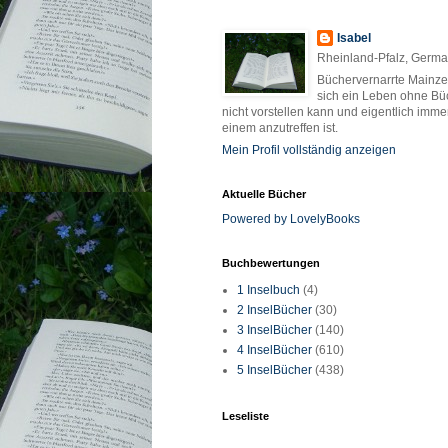
Isabel
Rheinland-Pfalz, Germ
Büchervernarrte Mainzer
sich ein Leben ohne Bü
nicht vorstellen kann und eigentlich imme
einem anzutreffen ist.
Mein Profil vollständig anzeigen
Aktuelle Bücher
Powered by LovelyBooks
Buchbewertungen
1 Inselbuch
(4)
2 InselBücher
(30)
3 InselBücher
(140)
4 InselBücher
(610)
5 InselBücher
(438)
Leseliste