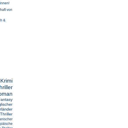
innen!
haft von
ch &
imi
ller
oman
Fantasy
lischer
länder
Thriller
anischer
opäische