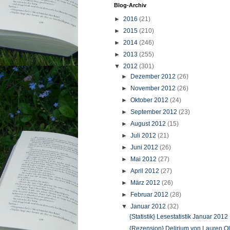
Blog-Archiv
►
2016
(21)
►
2015
(210)
►
2014
(246)
►
2013
(255)
▼
2012
(301)
►
Dezember 2012
(26)
►
November 2012
(26)
►
Oktober 2012
(24)
►
September 2012
(23)
►
August 2012
(15)
►
Juli 2012
(21)
►
Juni 2012
(26)
►
Mai 2012
(27)
►
April 2012
(27)
►
März 2012
(26)
►
Februar 2012
(28)
▼
Januar 2012
(32)
{Statistik} Lesestatistik Januar 2012
{Rezension} Delirium von Lauren Ol