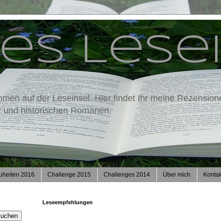
es Lese
mmen auf der Leseinsel. Hier findet Ihr meine Rezension
ur und historischen Romanen.
uheiten 2016
Challenge 2015
Challenges 2014
Über mich
Kontak
Leseempfehlungen