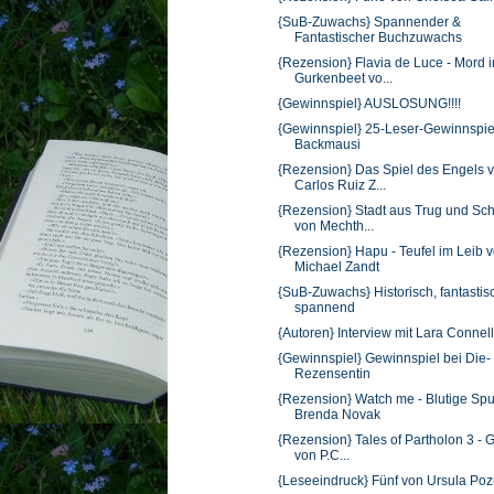
{SuB-Zuwachs} Spannender &
Fantastischer Buchzuwachs
{Rezension} Flavia de Luce - Mord 
Gurkenbeet vo...
{Gewinnspiel} AUSLOSUNG!!!!
{Gewinnspiel} 25-Leser-Gewinnspie
Backmausi
{Rezension} Das Spiel des Engels 
Carlos Ruiz Z...
{Rezension} Stadt aus Trug und Sch
von Mechth...
{Rezension} Hapu - Teufel im Leib 
Michael Zandt
{SuB-Zuwachs} Historisch, fantastis
spannend
{Autoren} Interview mit Lara Connel
{Gewinnspiel} Gewinnspiel bei Die-
Rezensentin
{Rezension} Watch me - Blutige Spu
Brenda Novak
{Rezension} Tales of Partholon 3 - 
von P.C...
{Leseeindruck} Fünf von Ursula Po