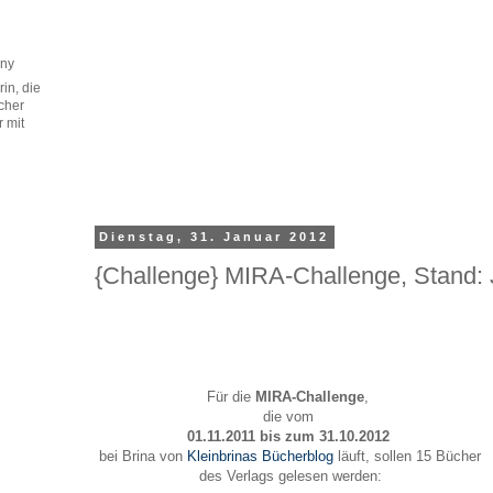
any
in, die
cher
r mit
Dienstag, 31. Januar 2012
{Challenge} MIRA-Challenge, Stand:
Für die
MIRA-Challenge
,
die vom
01.11.2011 bis zum 31.10.2012
bei Brina von
Kleinbrinas Bücherblog
läuft, sollen 15 Bücher
des Verlags gelesen werden: