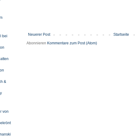
im
Neuerer Post
Startseite
l bei
Abonnieren
Kommentare zum Post (Atom)
von
atten
von
ch &
ly
r von
Gekrönt
znanski