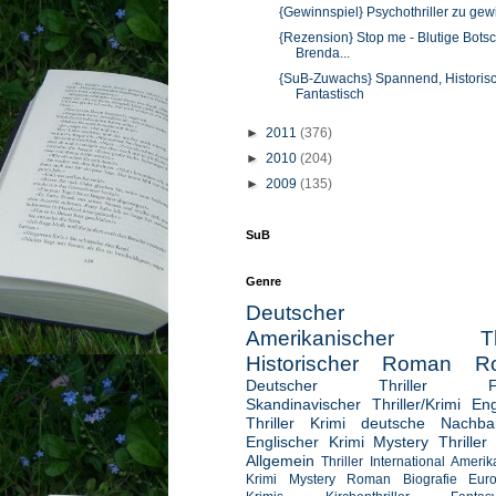
{Gewinnspiel} Psychothriller zu gew
{Rezension} Stop me - Blutige Botsc
Brenda...
{SuB-Zuwachs} Spannend, Historis
Fantastisch
►
2011
(376)
►
2010
(204)
►
2009
(135)
SuB
Genre
Deutscher Kr
Amerikanischer Thri
Historischer Roman
R
Deutscher Thriller
Skandinavischer Thriller/Krimi
Eng
Thriller
Krimi deutsche Nachbar
Englischer Krimi
Mystery Thriller
Allgemein
Thriller International
Amerik
Krimi
Mystery Roman
Biografie
Eur