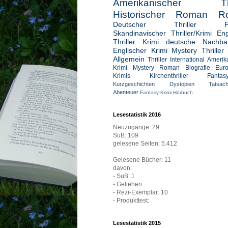
Amerikanischer Thri
Historischer Roman
R
Deutscher Thriller
Skandinavischer Thriller/Krimi
Eng
Thriller
Krimi deutsche Nachbar
Englischer Krimi
Mystery Thriller
Allgemein
Thriller International
Amerik
Krimi
Mystery Roman
Biografie
Eur
Krimis
Kirchenthriller
Fantasy
Kurzgeschichten
Dystopien
Tatsac
Abenteuer
Fantasy-Krimi
Hörbuch
Lesestatistik 2016
Neuzugänge: 29
SuB: 109
gelesene Seiten: 5.412
Gelesene Bücher: 11
davon:
- SuB: 1
- Geliehen:
- Rezi-Exemplar: 10
- Produkttest:
Lesestatistik 2015