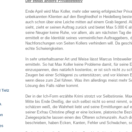
Der etwas andere Privatdetektiv
Ende April wird Max Koller, mehr oder wenig erfolgreicher Priv
unbekannten Klienten auf den Bergfriedhof in Heidelberg beste
auch schon über eine Leiche mitten auf einem Grab liegend. A
sieht, zieht er seinen Auftrag zurück und bietet Max 5.000 € 
seine Neugier keine Ruhe, vor allem, als am nächsten Tag die
ermittelt er die Identität seines vermeintlichen Auftraggebers, d
Nachforschungen von Seiten Kollers verhindern will. Da geschie
echte Schwierigkeiten.
In sehr unterhaltsamer Art und Weise lässt Marcus Imbsweiler
ermitteln. So hat Max Koller keine Probleme damit, für seine
einzuspannen, dies natürlich kostenlos; er ist sich nicht zu 
Zeugen bei einer Schlägerei zu unterstützen; und vor kleinen 
wenn diese zum Ziel führen. Was ihm allerdings meist mehr Sch
Lösung des Falls näher kommt.
 Tietz
Der in der Ich-Form erzählte Krimi strotzt vor Selbstironie. Ma
Mitte bis Ende Dreißig, der sich selbst nicht so ernst nimmt,
a.
schätzen weiß, die Wahrheit liebt und seine Ermittlungen auf e
seiner Exfrau Christine pflegt er eine lockere, platonische Be
on
Zwiegespräche lassen einen des Öfteren schmunzeln. Auch die
beschrieben, haben Ecken, Kanten, Fehler und Schwächen, s
es