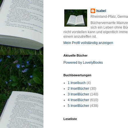
Isabel
Rheinland-Pfalz, Germ
Büchervernarrte Mainzer
sich ein Leben ohne Bü
nicht vorstellen kann und eigentlich imme
einem anzutreffen ist.
Mein Profil vollständig anzeigen
Aktuelle Bücher
Powered by LovelyBooks
Buchbewertungen
1 Inselbuch
(4)
2 InselBücher
(30)
3 InselBücher
(140)
4 InselBücher
(610)
5 InselBücher
(438)
Leseliste