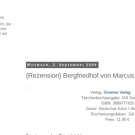
any
in, die
cher
r mit
Mittwoch, 2. September 2009
{Rezension} Bergfriedhof von Marcus
Verlag:
Gmeiner Verlag
Taschenbuchausgabe: 419 Sei
ISBN: 3899777425
Genre: Deutscher Krimi / He
Erscheinungsdatum: Juli
Preis: 11,90 €