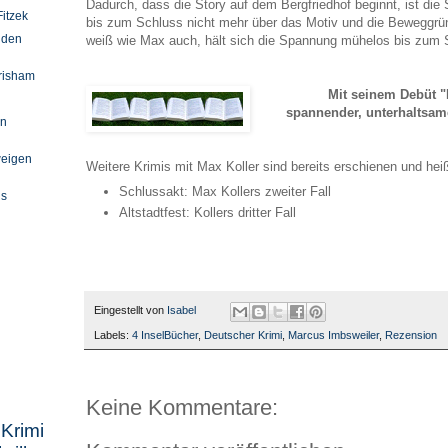
Dadurch, dass die Story auf dem Bergfriedhof beginnt, ist di
Fitzek
bis zum Schluss nicht mehr über das Motiv und die Beweggrü
nden
weiß wie Max auch, hält sich die Spannung mühelos bis zum 
risham
Mit seinem Debüt "
spannender, unterhaltsam
on
weigen
Weitere Krimis mit Max Koller sind bereits erschienen und hei
Schlussakt: Max Kollers zweiter Fall
us
Altstadtfest: Kollers dritter Fall
Eingestellt von
Isabel
Labels:
4 InselBücher
,
Deutscher Krimi
,
Marcus Imbsweiler
,
Rezension
Keine Kommentare:
imi