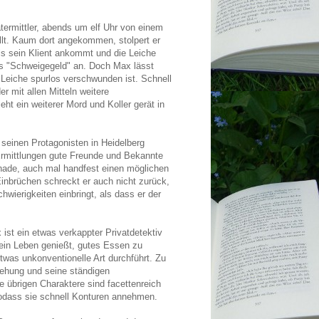
atermittler, abends um elf Uhr von einem
llt. Kaum dort angekommen, stolpert er
ls sein Klient ankommt und die Leiche
als "Schweigegeld" an. Doch Max lässt
 Leiche spurlos verschwunden ist. Schnell
er mit allen Mitteln weitere
ht ein weiterer Mord und Koller gerät in
 seinen Protagonisten in Heidelberg
 Ermittlungen gute Freunde und Bekannte
schade, auch mal handfest einen möglichen
Einbrüchen schreckt er auch nicht zurück,
wierigkeiten einbringt, als dass er der
x ist ein etwas verkappter Privatdetektiv
 sein Leben genießt, gutes Essen zu
twas unkonventionelle Art durchführt. Zu
ziehung und seine ständigen
 übrigen Charaktere sind facettenreich
odass sie schnell Konturen annehmen.