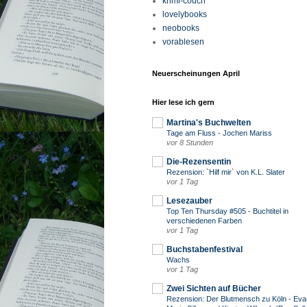
krimi-couch
lovelybooks
neobooks
vorablesen
Neuerscheinungen April
Hier lese ich gern
Martina's Buchwelten
Tage am Fluss - Jochen Mariss
vor 8 Stunden
Die-Rezensentin
Rezension: `Hilf mir` von K.L. Slater
vor 1 Tag
Lesezauber
Top Ten Thursday #505 - Buchtitel in
verschiedenen Farben
vor 1 Tag
Buchstabenfestival
Wachs
vor 1 Tag
Zwei Sichten auf Bücher
Rezension: Der Blutmensch zu Köln - Eva