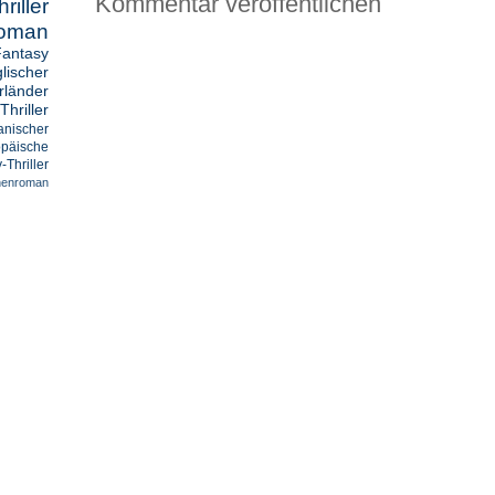
Kommentar veröffentlichen
ller
oman
Fantasy
lischer
länder
Thriller
anischer
opäische
-Thriller
henroman