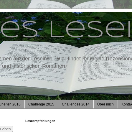
es Lese
mmen auf der Leseinsel. Hier findet Ihr meine Rezension
ur und historischen Romanen.
uheiten 2016
Challenge 2015
Challenges 2014
Über mich
Kontak
Leseempfehlungen