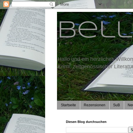
Bell
Hallo und ein herzliches Willko
Krimi, zeitgenössischer Literat
Startseite
Rezensionen
SuB
Ne
Diesen Blog durchsuchen