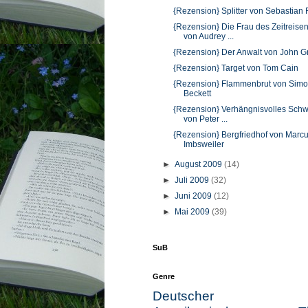
{Rezension} Splitter von Sebastian 
{Rezension} Die Frau des Zeitreise
von Audrey ...
{Rezension} Der Anwalt von John G
{Rezension} Target von Tom Cain
{Rezension} Flammenbrut von Sim
Beckett
{Rezension} Verhängnisvolles Sch
von Peter ...
{Rezension} Bergfriedhof von Marc
Imbsweiler
►
August 2009
(14)
►
Juli 2009
(32)
►
Juni 2009
(12)
►
Mai 2009
(39)
SuB
Genre
Deutscher Kr