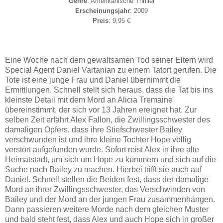
Genre
: Amerikanische Thriller
Erscheinungsjahr
: 2009
Preis
: 9,95 €
Eine Woche nach dem gewaltsamen Tod seiner Eltern wird
Special Agent Daniel Vartanian zu einem Tatort gerufen. Die
Tote ist eine junge Frau und Daniel übernimmt die
Ermittlungen. Schnell stellt sich heraus, dass die Tat bis ins
kleinste Detail mit dem Mord an Alicia Tremaine
übereinstimmt, der sich vor 13 Jahren ereignet hat. Zur
selben Zeit erfährt Alex Fallon, die Zwillingsschwester des
damaligen Opfers, dass ihre Stiefschwester Bailey
verschwunden ist und ihre kleine Tochter Hope völlig
verstört aufgefunden wurde. Sofort reist Alex in ihre alte
Heimatstadt, um sich um Hope zu kümmern und sich auf die
Suche nach Bailey zu machen. Hierbei trifft sie auch auf
Daniel. Schnell stellen die Beiden fest, dass der damalige
Mord an ihrer Zwillingsschwester, das Verschwinden von
Bailey und der Mord an der jungen Frau zusammenhängen.
Dann passieren weitere Morde nach dem gleichen Muster
und bald steht fest, dass Alex und auch Hope sich in großer